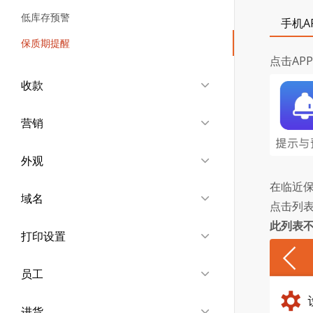
低库存预警
手机A
保质期提醒
点击AP
收款
营销
外观
在临近
域名
点击列表
此列表
打印设置
员工
进货